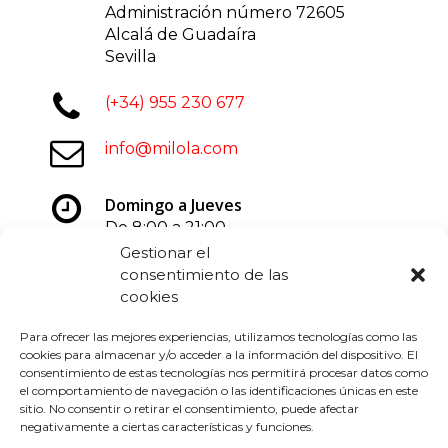
Administración número 72605
Alcalá de Guadaíra
Sevilla
(+34) 955 230 677
info@milola.com
Domingo a Jueves
De 8:00 a 21:00
Viernes y Sábados
Gestionar el
De 8:00 a 22:00
consentimiento de las
cookies
Para ofrecer las mejores experiencias, utilizamos tecnologías como las
cookies para almacenar y/o acceder a la información del dispositivo. El
consentimiento de estas tecnologías nos permitirá procesar datos como
el comportamiento de navegación o las identificaciones únicas en este
sitio. No consentir o retirar el consentimiento, puede afectar
negativamente a ciertas características y funciones.