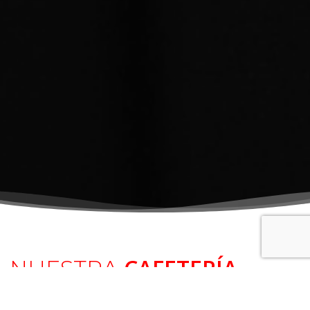
CAFETERÍA
NUESTRA
Cafetería Mi Lola
¡Bienvenido a
! Somos un lugar