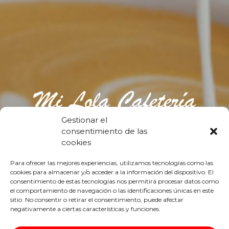
Gestionar el
Disfruta de nuestros deliciosos
consentimiento de las
desayunos y meriendas.
cookies
¡Además somos Punto Mixto de
Para ofrecer las mejores experiencias, utilizamos tecnologías como las
Loterías del Estado!
cookies para almacenar y/o acceder a la información del dispositivo. El
consentimiento de estas tecnologías nos permitirá procesar datos como
el comportamiento de navegación o las identificaciones únicas en este
sitio. No consentir o retirar el consentimiento, puede afectar
negativamente a ciertas características y funciones.